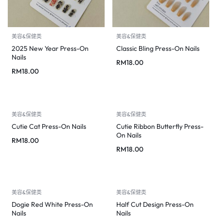
美容&保健类
美容&保健类
2025 New Year Press-On
Classic Bling Press-On Nails
Nails
RM
18.00
RM
18.00
美容&保健类
美容&保健类
Cutie Cat Press-On Nails
Cutie Ribbon Butterfly Press-
On Nails
RM
18.00
RM
18.00
美容&保健类
美容&保健类
Dogie Red White Press-On
Half Cut Design Press-On
Nails
Nails