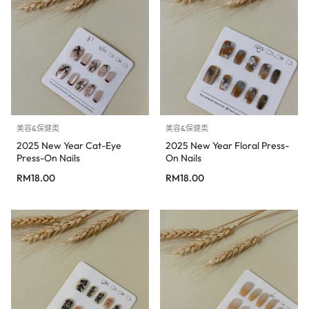
美容&保健类
美容&保健类
2025 New Year Cat-Eye
2025 New Year Floral Press-
Press-On Nails
On Nails
RM
18.00
RM
18.00