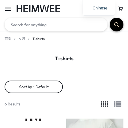
HEIMWEE
Chinese
首页
女装
T-shirts
T-shirts
Sort by :
Default
6 Results