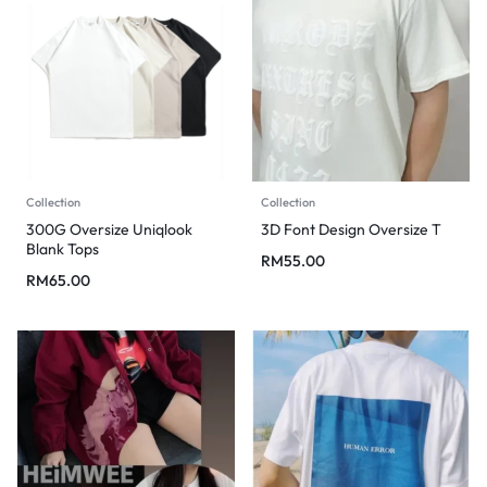
Collection
Collection
300G Oversize Uniqlook
3D Font Design Oversize T
Blank Tops
RM
55.00
RM
65.00