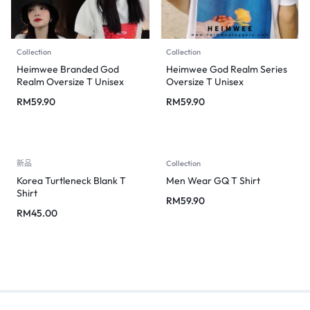
Collection
Collection
Heimwee Branded God
Heimwee God Realm Series
Realm Oversize T Unisex
Oversize T Unisex
RM
59.90
RM
59.90
新品
Collection
Korea Turtleneck Blank T
Men Wear GQ T Shirt
Shirt
RM
59.90
RM
45.00