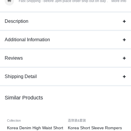
Fast Shipping - before 3pm place order ship out on day .
More info
Description
Additional Information
Reviews
Shipping Detail
Similar Products
Collection
连体装&套装
Korea Denim High Waist Short
Korea Short Sleeve Rompers