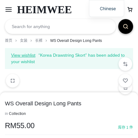
HEIMWEE
Chinese
首页
女装
长裤
WS Overall Design Long Pants
View wishlist
“Korea Drawstring Skort” has been added to
your wishlist
WS Overall Design Long Pants
in
Collection
RM
55.00
库存 1 件