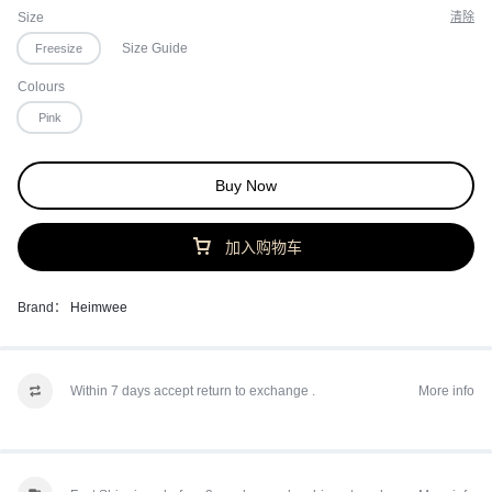
Size
清除
Size Guide
Freesize
Colours
Pink
Buy Now
加入购物车
Brand：
Heimwee
Within 7 days accept return to exchange .
More info