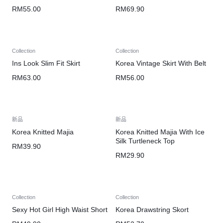
RM
55.00
RM
69.90
Collection
Collection
Ins Look Slim Fit Skirt
Korea Vintage Skirt With Belt
RM
63.00
RM
56.00
新品
新品
Korea Knitted Majia
Korea Knitted Majia With Ice
Silk Turtleneck Top
RM
39.90
RM
29.90
Collection
Collection
Sexy Hot Girl High Waist Short
Korea Drawstring Skort